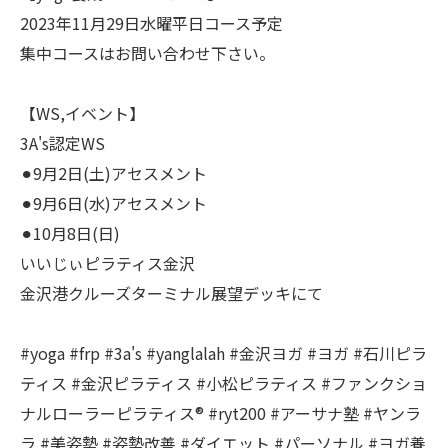
2023年11月29日水曜平日コース予定
集中コースはお問い合わせ下さい。
【WS,イベント】
3A's認定WS
⚫︎9月2日(土)アセスメント
⚫︎9月6日(水)アセスメント
⚫︎10月8日(日)
いいじぃピラティス金沢
金沢港クルーズターミナル展望デッキにて
#yoga #frp #3a's #yanglalah #金沢ヨガ #ヨガ #石川ピラ
ティス #金沢ピラティス #小松ピラティス #ファンクショ
ナルローラーピラティス®︎ #ryt200 #アーサナ塾 #ヤンラ
ラ #美姿勢 #姿勢改善 #ダイエット #パーソナル #ヨガ養