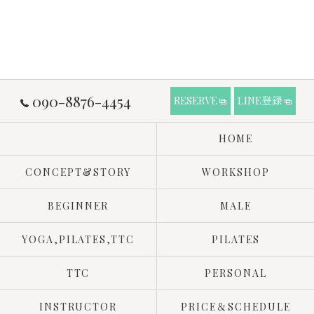
090-8876-4454
RESERVE
LINE登録
HOME
CONCEPT&STORY
WORKSHOP
BEGINNER
MALE
YOGA,PILATES,TTC
PILATES
TTC
PERSONAL
INSTRUCTOR
PRICE＆SCHEDULE