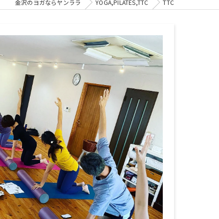
金沢のヨガならヤンララ
YOGA,PILATES,TTC
TTC