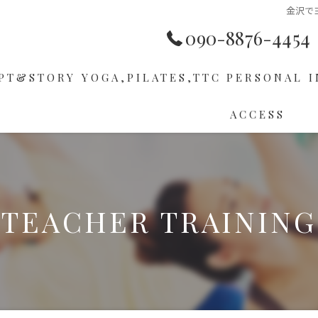
金沢でヨ
090-8876-4454
PT&STORY
YOGA,PILATES,TTC
PERSONAL
I
ACCESS
HOP
PILATES
ER
TTC
TEACHER TRAINING