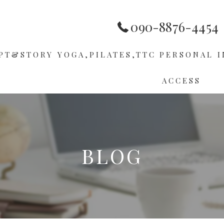
090-8876-4454
PT&STORY
YOGA,PILATES,TTC
PERSONAL
I
ACCESS
HOP
PILATES
ER
TTC
BLOG