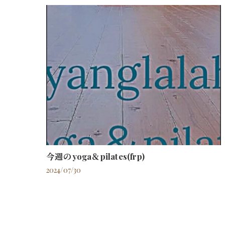
今週のyoga＆pilates(frp)
2024/07/30