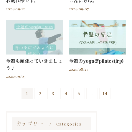
お疲れ様です。
こんにちは。
2024/09/12
2024/09/07
今週も頑張っていきましょ
今週のyoga&pilates(frp)
う♪
2024/08/27
2024/09/03
1
2
3
4
5
...
14
カテゴリー
Categories