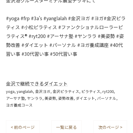
金沢港クルーズターミナル展望デッキにて
#yoga #frp #3a's #yanglalah #金沢ヨガ #ヨガ#金沢ピラ
ティス #小松ピラティス #ファンクショナルローラーピ
ラティス®︎ #ryt200 #アーサナ塾 #ヤンララ #美姿勢 #姿
勢改善 #ダイエット #パーソナル #ヨガ養成講座 #40代
習い事 #30代習い事 #50代習い事
金沢で継続できるダイエット
yoga
yanglalah
金沢ヨガ
金沢ピラティス
ピラティス
ryt200
アーサナ塾
ヤンララ
美姿勢
姿勢改善
ダイエット
パーソナル
ヨガ養成コース
< 前のページ
一覧に戻る
次のページ >