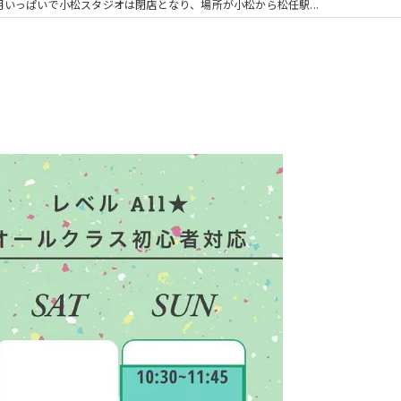
月いっぱいで小松スタジオは閉店となり、場所が小松から松任駅...