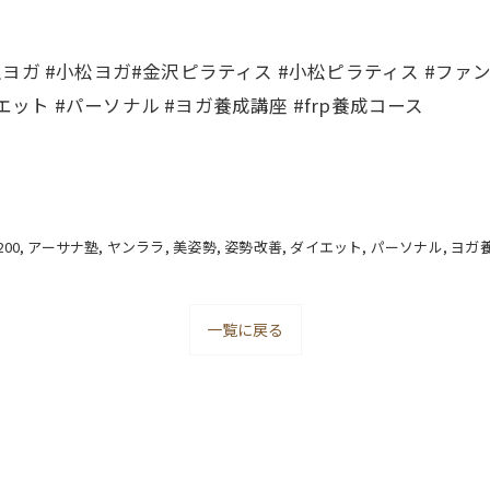
anglalah #金沢ヨガ #小松ヨガ#金沢ピラティス #小松ピラティス #
エット #パーソナル #ヨガ養成講座 #frp養成コース
200
アーサナ塾
ヤンララ
美姿勢
姿勢改善
ダイエット
パーソナル
ヨガ
一覧に戻る