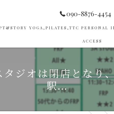
090-8876-4454
PT&STORY
YOGA,PILATES,TTC
PERSONAL
I
ACCESS
HOP
PILATES
ER
TTC
スタジオは閉店となり
駅...