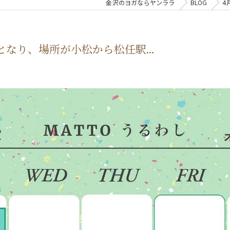
金沢のヨガならヤンララ
BLOG
4
なり、場所が小松から松任駅...