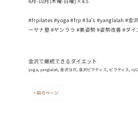
6月-10月(木曜-日曜)×4.5
#frpilates #yoga #frp #3a's #y
ーサナ塾 #ヤンララ #美姿勢 #姿勢改善 #ダイ
金沢で継続できるダイエット
yoga
yanglalah
金沢ヨガ
金沢ピラティス
ピラティス
ryt
< 前のページ