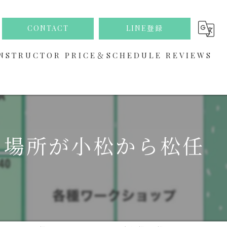
CONTACT
LINE登録
NSTRUCTOR
PRICE＆SCHEDULE
REVIEWS
ABOUT
、場所が小松から松任