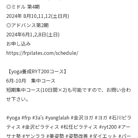
◎ミドル 第4期
2024年 8月10,11,12(土日月)
◎アドバンス第2期
2024年6月1,2,8日(土日)
お申し込み
https://frpilates.com/schedule/
【yoga養成RYT200コース】
6月-10月 集中コース
短期集中コース(10日間×2)も可能ですので、お問い合わ
せ下さい。
#yoga #frp #3a's #yanglalah #金沢ヨガ #ヨガ #石川ピラ
ティス #金沢ピラティス #松任ピラティス #ryt200 #アー
サナ塾 #ヤンララ #美姿勢 #姿勢改善 #ダイエット #パー