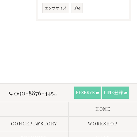
エクササイズ
3'As
090-8876-4454
RESERVE
LINE登録
HOME
CONCEPT&STORY
WORKSHOP