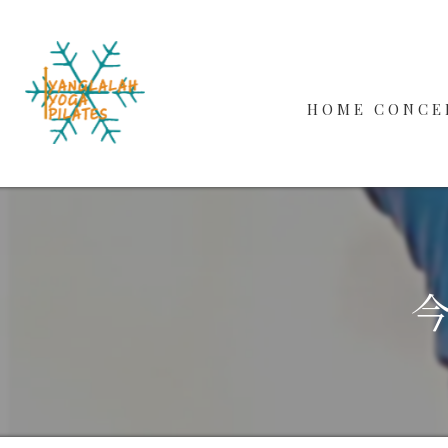
HOME
CONCE
WORKS
BEGINN
MALE
今