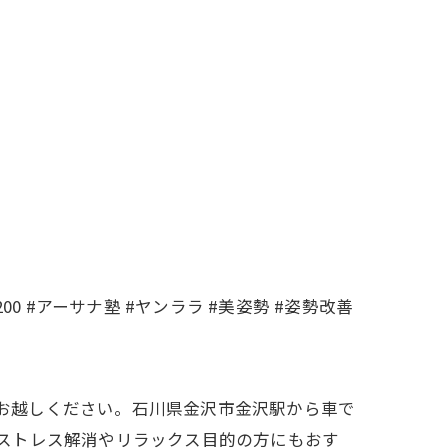
ryt200 #アーサナ塾 #ヤンララ #美姿勢 #姿勢改善
へお越しください。石川県金沢市金沢駅から車で
る、ストレス解消やリラックス目的の方にもおす