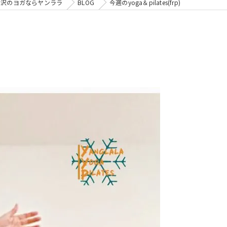
金沢のヨガならヤンララ
BLOG
今週のyoga＆pilates(frp)