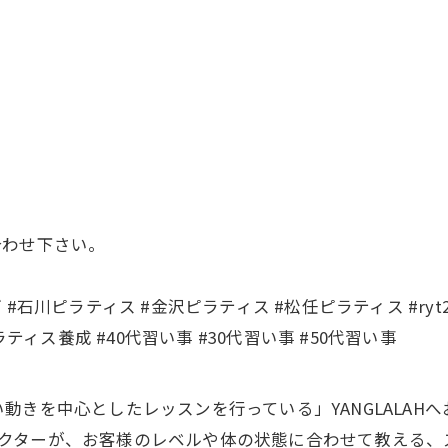
合わせ下さい。
金沢ヨガ #ヨガ #石川ピラティス #金沢ピラティス #松任ピラティス #
ティス養成 #40代習い事 #30代習い事 #50代習い事
動きを中心としたレッスンを行っている」YANGLALAH
ストラクターが、お客様のレベルや体の状態に合わせて教え