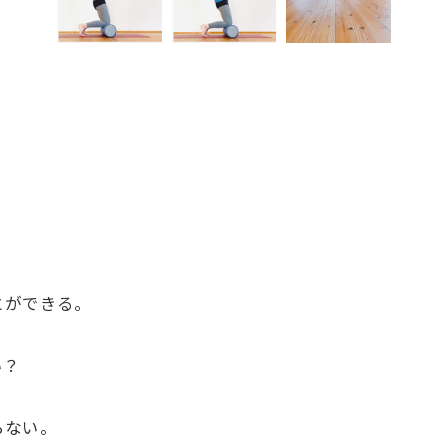
とができる。
い？
らない。