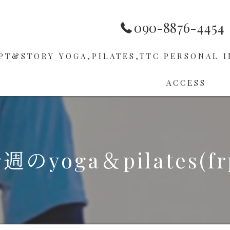
090-8876-4454
PT&STORY
YOGA,PILATES,TTC
PERSONAL
I
ACCESS
HOP
PILATES
ER
TTC
週のyoga＆pilates(fr