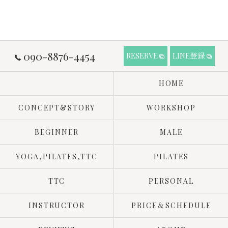
090-8876-4454
RESERVE
LINE登録
HOME
CONCEPT&STORY
WORKSHOP
BEGINNER
MALE
YOGA,PILATES,TTC
PILATES
TTC
PERSONAL
INSTRUCTOR
PRICE＆SCHEDULE