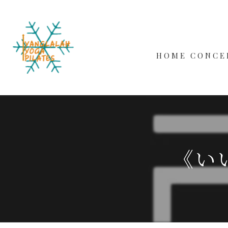
HOME
CONCE
WORKS
BEGINN
MALE
《い