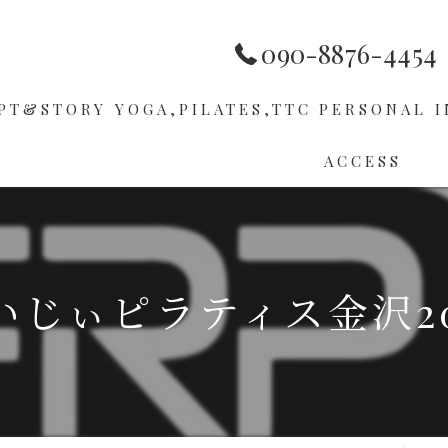
090-8876-4454
PT&STORY
YOGA,PILATES,TTC
PERSONAL
I
ACCESS
HOP
PILATES
ER
TTC
いじぃピラティス金沢20