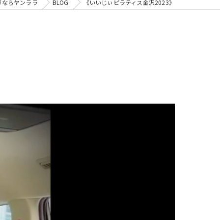
ガならヤンララ
BLOG
《いいじぃピラティス金沢2023》