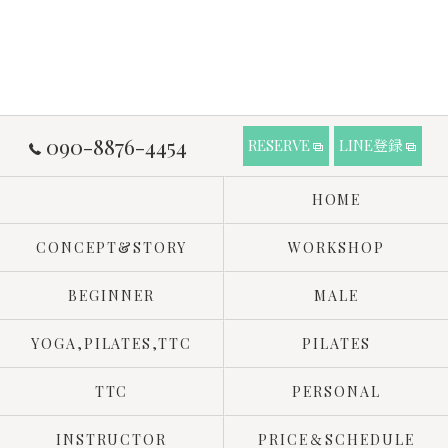
090-8876-4454
RESERVE
LINE登録
HOME
CONCEPT&STORY
WORKSHOP
BEGINNER
MALE
YOGA,PILATES,TTC
PILATES
TTC
PERSONAL
INSTRUCTOR
PRICE＆SCHEDULE