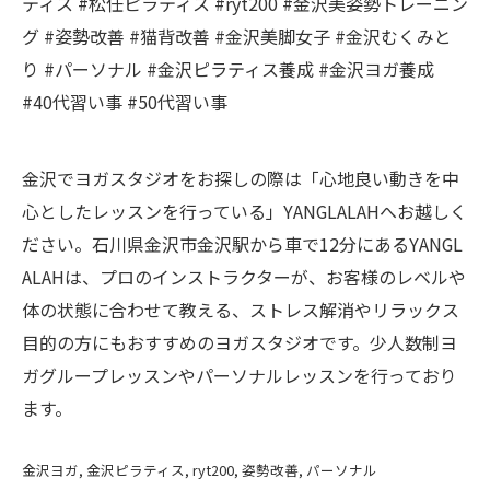
ティス #松任ピラティス #ryt200 #金沢美姿勢トレーニン
グ #姿勢改善 #猫背改善 #金沢美脚女子 #金沢むくみと
り #パーソナル #金沢ピラティス養成 #金沢ヨガ養成
#40代習い事 #50代習い事
金沢でヨガスタジオをお探しの際は「心地良い動きを中
心としたレッスンを行っている」YANGLALAHへお越しく
ださい。石川県金沢市金沢駅から車で12分にあるYANGL
ALAHは、プロのインストラクターが、お客様のレベルや
体の状態に合わせて教える、ストレス解消やリラックス
目的の方にもおすすめのヨガスタジオです。少人数制ヨ
ガグループレッスンやパーソナルレッスンを行っており
ます。
金沢ヨガ
金沢ピラティス
ryt200
姿勢改善
パーソナル