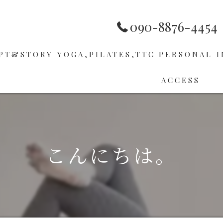
090-8876-4454
PT&STORY
YOGA,PILATES,TTC
PERSONAL
I
ACCESS
HOP
PILATES
ER
TTC
こんにちは。