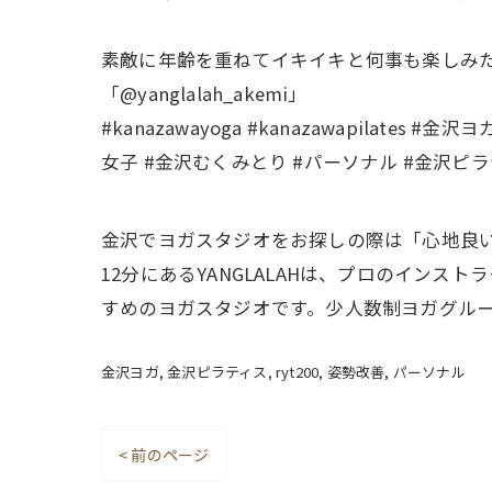
素敵に年齢を重ねてイキイキと何事も楽しみ
「@yanglalah_akemi」
#kanazawayoga #kanazawapilat
女子 #金沢むくみとり #パーソナル #金沢ピラ
金沢でヨガスタジオをお探しの際は「心地良い
12分にあるYANGLALAHは、プロのイン
すめのヨガスタジオです。少人数制ヨガグル
金沢ヨガ
金沢ピラティス
ryt200
姿勢改善
パーソナル
< 前のページ