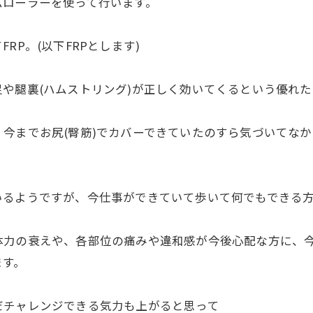
ムローラーを使って行います。
P。(以下FRPとします)
や腿裏(ハムストリング)が正しく効いてくるという優れ
今までお尻(臀筋)でカバーできていたのすら気づいてな
いるようですが、今仕事ができていて歩いて何でもできる
体力の衰えや、各部位の痛みや違和感が今後心配な方に、
ます。
だチャレンジできる気力も上がると思って