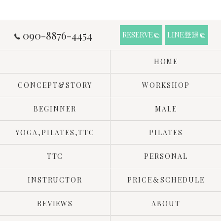
090-8876-4454
RESERVE
LINE登録
HOME
CONCEPT&STORY
WORKSHOP
BEGINNER
MALE
YOGA,PILATES,TTC
PILATES
TTC
PERSONAL
INSTRUCTOR
PRICE＆SCHEDULE
REVIEWS
ABOUT