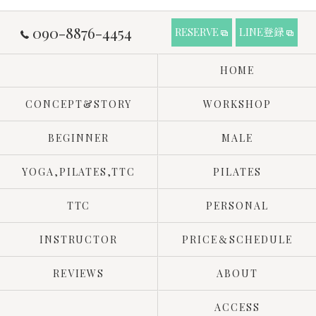
090-8876-4454
RESERVE
LINE登録
HOME
CONCEPT&STORY
WORKSHOP
BEGINNER
MALE
YOGA,PILATES,TTC
PILATES
TTC
PERSONAL
INSTRUCTOR
PRICE＆SCHEDULE
REVIEWS
ABOUT
ACCESS